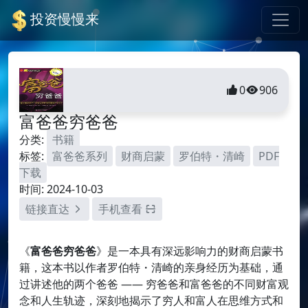
投资慢慢来
0
906
富爸爸穷爸爸
分类:
书籍
标签:
富爸爸系列
财商启蒙
罗伯特・清崎
PDF
下载
时间: 2024-10-03
链接直达
手机查看
《
富爸爸穷爸爸
》是一本具有深远影响力的财商启蒙书
籍，这本书以作者罗伯特・清崎的亲身经历为基础，通
过讲述他的两个爸爸 —— 穷爸爸和富爸爸的不同财富观
念和人生轨迹，深刻地揭示了穷人和富人在思维方式和