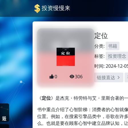
投资慢慢来
定位
分类:
书籍
标签:
投资理念
时间: 2024-12-0
0
306
链接直达
《
定位
》是杰克・特劳特与艾・里斯合著的
书中重点介绍了心智阶梯：消费者的心智就
位置。例如，在搜索引擎品类中，谷歌在许
么。也就是要在顾客心智中建立品牌认知，