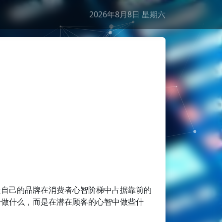
2026年8月8日 星期六
干支
丙午年丙申月甲寅日
生肖
马
星座
狮子座
节日
节气
让自己的品牌在消费者心智阶梯中占据靠前的
身做什么，而是在潜在顾客的心智中做些什